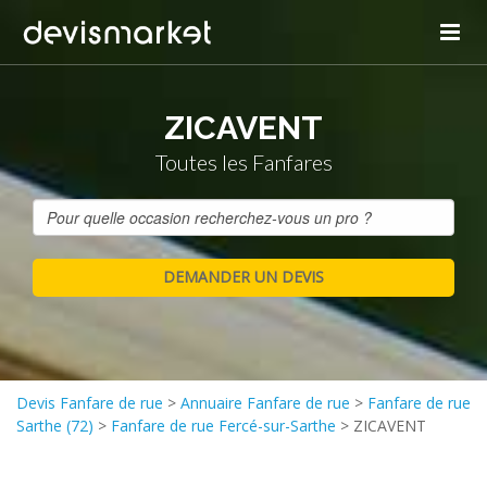
ZICAVENT
Toutes les Fanfares
Devis Fanfare de rue
>
Annuaire Fanfare de rue
>
Fanfare de rue
Sarthe (72)
>
Fanfare de rue Fercé-sur-Sarthe
>
ZICAVENT