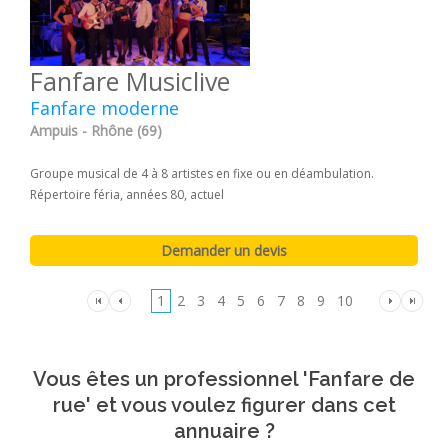
Fanfare Musiclive
Fanfare moderne
Ampuis - Rhône (69)
Groupe musical de 4 à 8 artistes en fixe ou en déambulation.
Répertoire féria, années 80, actuel
1
2
3
4
5
6
7
8
9
10
Vous êtes un professionnel 'Fanfare de
rue' et vous voulez figurer dans cet
annuaire ?