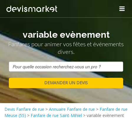
variable evènement
Fanfares pour animer vos fêtes et événements
divers.
Devis Fanfare de rue
>
Annuaire Fanfare de rue
>
Fanfare de rue
Meuse (55)
>
Fanfare de rue Saint-Mihiel
>
variable evènement